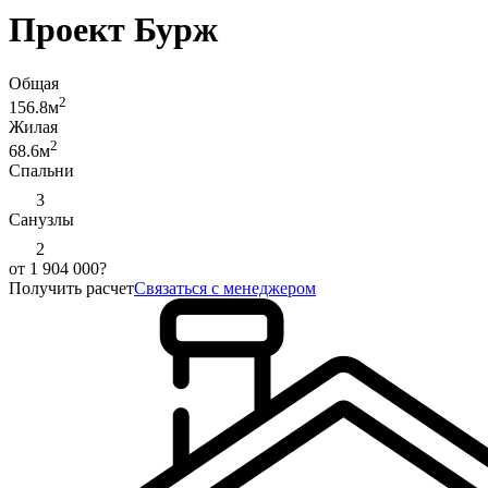
Проект Бурж
Общая
2
156.8
м
Жилая
2
68.6
м
Спальни
3
Санузлы
2
от
1 904 000
?
Получить расчет
Связаться с менеджером