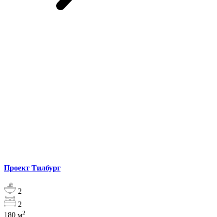
Проект Тилбург
2
2
2
180
м