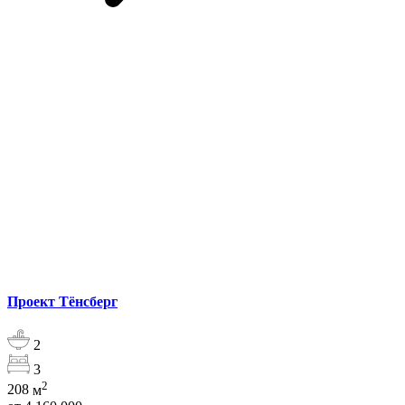
Проект Тёнсберг
2
3
2
208
м