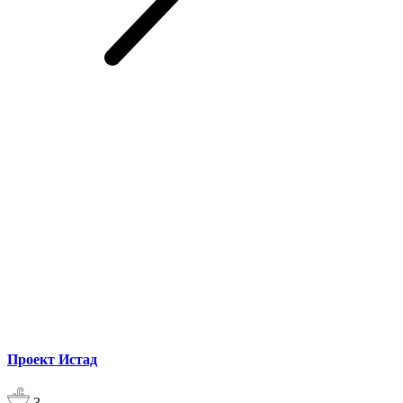
Проект Истад
3